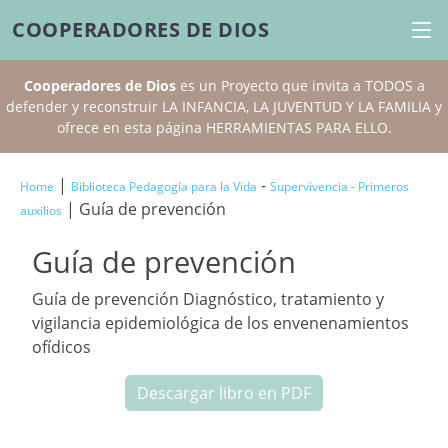
COOPERADORES DE DIOS
Cooperadores de Dios
es un Proyecto que invita a TODOS a
defender y reconstruir LA INFANCIA, LA JUVENTUD Y LA FAMILIA y
ofrece en esta página HERRAMIENTAS PARA ELLO.
|
-
Home
Biblioteca Pedagogía para la Vida
Supervivencia - Primeros
| Guía de prevención
auxilios
Guía de prevención
Guía de prevención Diagnóstico, tratamiento y
vigilancia epidemiológica de los envenenamientos
ofídicos
Descargar libro en PDF