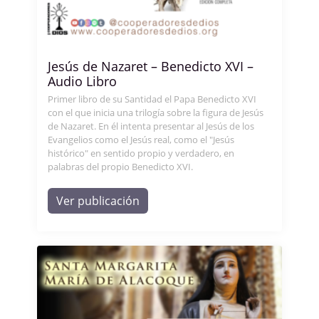
Jesús de Nazaret – Benedicto XVI –
Audio Libro
Primer libro de su Santidad el Papa Benedicto XVI
con el que inicia una trilogía sobre la figura de Jesús
de Nazaret. En él intenta presentar al Jesús de los
Evangelios como el Jesús real, como el "Jesús
histórico" en sentido propio y verdadero, en
palabras del propio Benedicto XVI.
Ver publicación