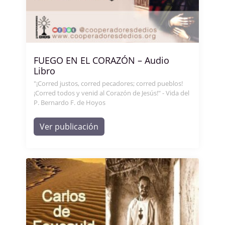
FUEGO EN EL CORAZÓN – Audio
Libro
"¡Corred justos, corred pecadores; corred pueblos!
¡Corred todos y venid al Corazón de Jesús!" - Vida del
P. Bernardo F. de Hoyos
Ver publicación