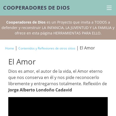
COOPERADORES DE DIOS
Cooperadores de Dios
es un Proyecto que invita a TODOS a
defender y reconstruir LA INFANCIA, LA JUVENTUD Y LA FAMILIA y
ofrece en esta página HERRAMIENTAS PARA ELLO.
|
| El Amor
Home
Contenidos y Reflexiones de otros sitios
El Amor
Dios es amor, el autor de la vida, el Amor eterno
que nos conserva en él y nos pide reconocerlo
libremente y entregarnos totalmente. Reflexión de
Jorge Alberto Londoño Cadavid