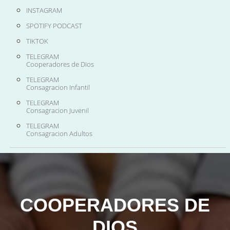
INSTAGRAM
SPOTIFY PODCAST
TIKTOK
TELEGRAM
Cooperadores de Dios
TELEGRAM
Consagracion Infantil
TELEGRAM
Consagracion Juvenil
TELEGRAM
Consagracion Adultos
COOPERADORES DE
DIOS