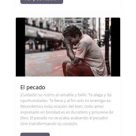
El pecado
¡Cuidado! su rostro es amable y bello. Te alaga y da
oportunidades. Te llena y al fin solo tu enemigo es.
Recordemos toda ocasión del bien, todo amor
expresado en bondad es es duradero y proviene de
Dios. El pecado no se acaba acabando al pecador
sino transformando su corazón.