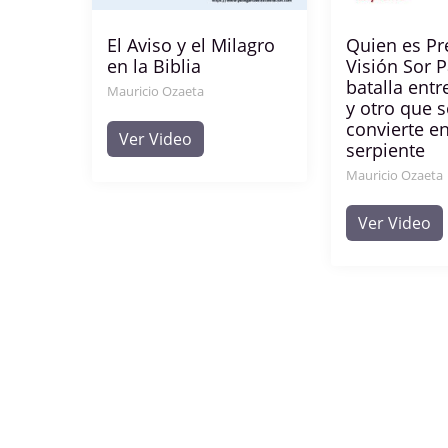
El Aviso y el Milagro
Quien es Pr
en la Biblia
Visión Sor P
batalla entr
Mauricio Ozaeta
y otro que s
convierte e
Ver Video
serpiente
Mauricio Ozaeta
Ver Video