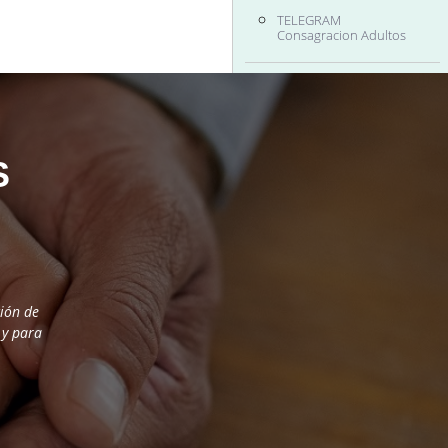
TELEGRAM
Consagracion Adultos
S
ión de
 y para