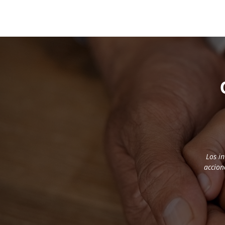
Los i
accion