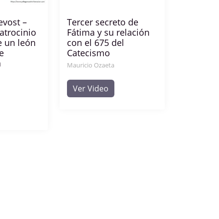
evost –
Tercer secreto de
atrocinio
Fátima y su relación
e un león
con el 675 del
e
Catecismo
n
Mauricio Ozaeta
Ver Video