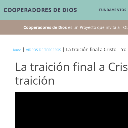
COOPERADORES DE DIOS
FUNDAMENTOS
Cooperadores de Dios
es un Proyecto que invita a T
|
| La traición final a Cristo – 
Home
VIDEOS DE TERCEROS
La traición final a Cr
traición